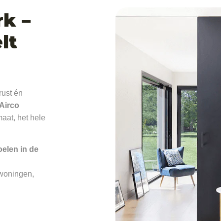
k –
lt
rust én
Airco
aat, het hele
oelen in de
 woningen,