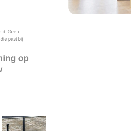
eid. Geen
ie past bij
ming op
w